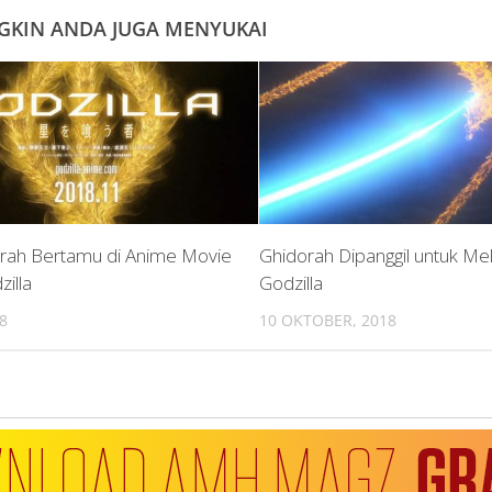
KIN ANDA JUGA MENYUKAI
orah Bertamu di Anime Movie
Ghidorah Dipanggil untuk M
zilla
Godzilla
8
10 OKTOBER, 2018