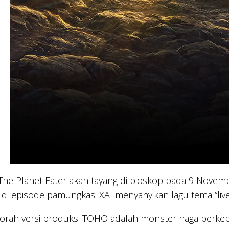
 The Planet Eater akan tayang di bioskop pada 9 Novem
di episode pamungkas. XAI menyanyikan lagu tema “live
orah versi produksi TOHO adalah monster naga berkepala