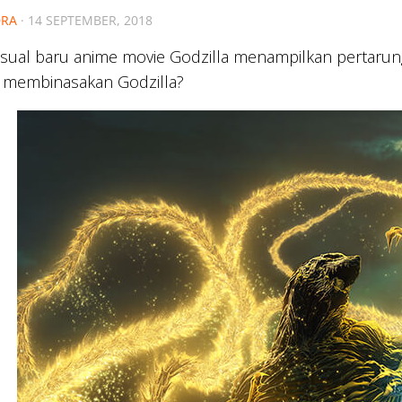
RA
·
14 SEPTEMBER, 2018
isual baru anime movie Godzilla menampilkan pertaru
 membinasakan Godzilla?