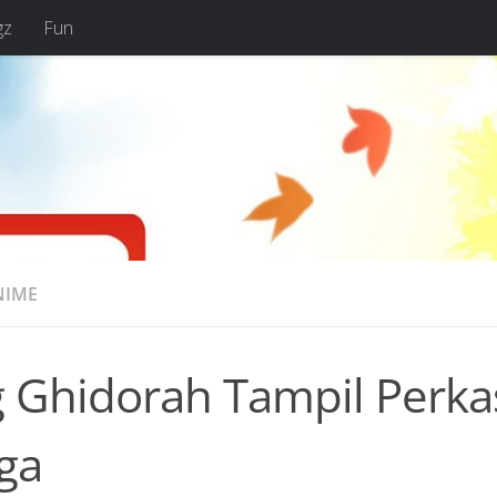
gz
Fun
NIME
 Ghidorah Tampil Perkas
ga