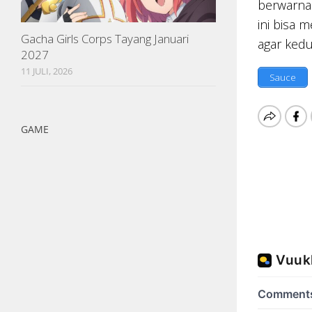
berwarna
ini bisa 
Gacha Girls Corps Tayang Januari
agar ked
2027
11 JULI, 2026
Sauce
GAME