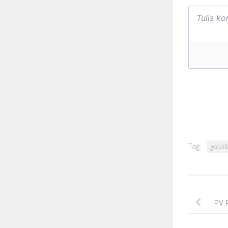
Tag:
godzill
PV 