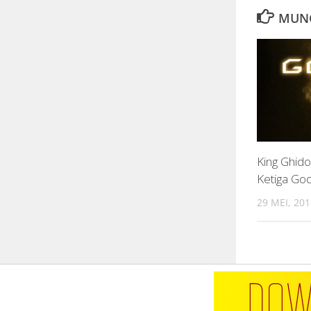
MUNG
King Ghid
Ketiga God
29 MEI, 201