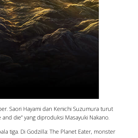
ber. Saori Hayami dan Kenichi Suzumura turut
 and die” yang diproduksi Masayuki Nakano.
 tiga. Di Godzilla: The Planet Eater, monster