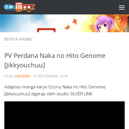
Skip to content
BERITA ANIME
PV Perdana Naka no Hito Genome
[Jikkyouchuu]
OLEH
HENDRA
·
15 SEPTEMBER, 2018
Adaptasi manga karya Osora, Naka no Hito Genome
[Jikkyouchuu] digarap oleh studio SILVER LINK.