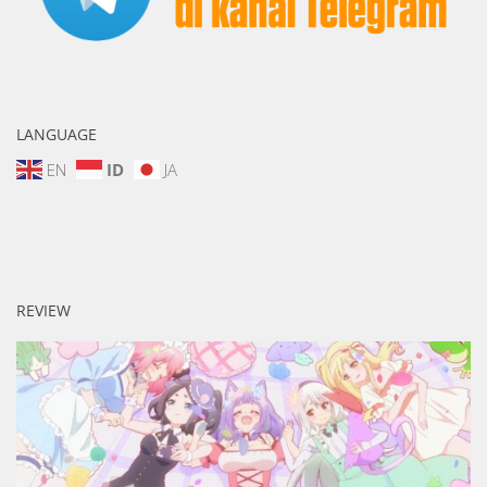
LANGUAGE
EN
ID
JA
REVIEW