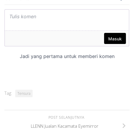
Tag:
Tensura
POST SELANJUTNYA
LLENN Jualan Kacamata Eyemirror