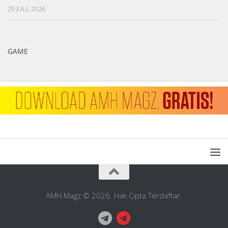
29 JULI, 2026
GAME
AMH Magz © 2026. Hak Cipta Terdaftar.