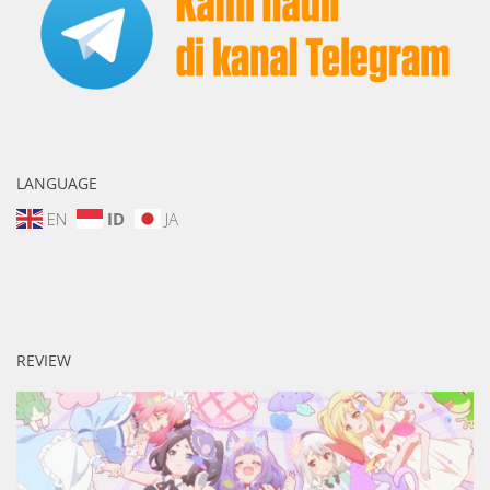
LANGUAGE
EN
ID
JA
REVIEW