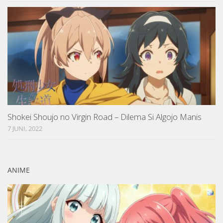
Shokei Shoujo no Virgin Road – Dilema Si Algojo Manis
7 JUNI, 2022
ANIME