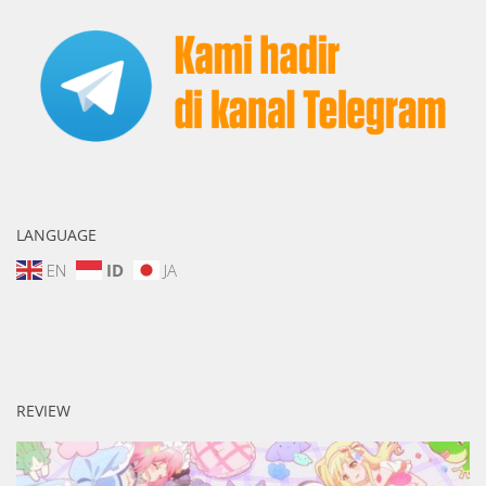
LANGUAGE
EN
ID
JA
REVIEW