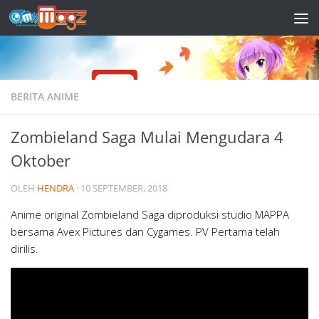
Skip to content
BERITA ANIME
Zombieland Saga Mulai Mengudara 4
Oktober
OLEH
HENDRA
·
10 SEPTEMBER, 2018
Anime original Zombieland Saga diproduksi studio MAPPA
bersama Avex Pictures dan Cygames. PV Pertama telah
dirilis.