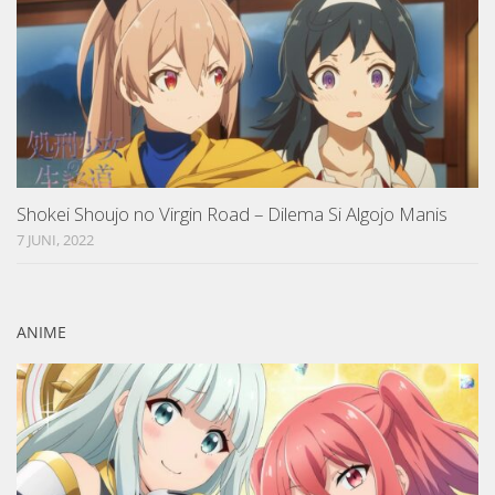
Shokei Shoujo no Virgin Road – Dilema Si Algojo Manis
7 JUNI, 2022
ANIME