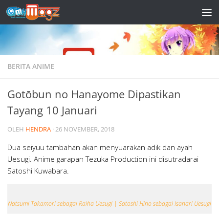
Skip to content
BERITA ANIME
Gotōbun no Hanayome Dipastikan
Tayang 10 Januari
OLEH
HENDRA
·
26 NOVEMBER, 2018
Dua seiyuu tambahan akan menyuarakan adik dan ayah
Uesugi. Anime garapan Tezuka Production ini disutradarai
Satoshi Kuwabara.
Natsumi Takamori sebagai Raiha Uesugi | Satoshi Hino sebagai Isanari Uesugi