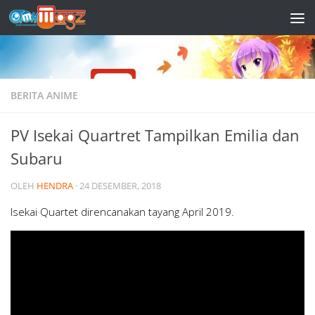
Skip to content
BERITA ANIME
PV Isekai Quartret Tampilkan Emilia dan
Subaru
OLEH
HENDRA
·
24 DESEMBER, 2018
Isekai Quartet direncanakan tayang April 2019.