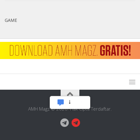
GAME
AMH Magz © 2026. Hak Cipta Terdaftar.