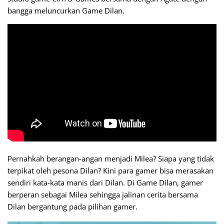
bangga meluncurkan Game Dilan.
Pernahkah berangan-angan menjadi Milea? Siapa yang tidak
terpikat oleh pesona Dilan? Kini para
gamer
bisa merasakan
sendiri kata-kata manis dari Dilan. Di Game Dilan,
gamer
berperan sebagai Milea sehingga jalinan cerita bersama
Dilan bergantung pada pilihan
gamer
.