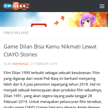
Skip to content
PRESS RELEASE
Game Dilan Bisa Kamu Nikmati Lewat
CIAYO Stories
OLEH
AMHMAGZ
·
21 FEBRUARI, 2019
Film Dilan 1990 terbukti sebagai sebuah kesuksesan. Film
yang digarap dari novel Pidi Baiq ini berhasil menjaring
lebih dari 6.3 juta penonton sepanjang tahun 2018. Hal ini
menjadi sebuah keniscayaan akan produksi film sekuelnya,
Dilan 1991, yang akan segera tayang pada tanggal 28
Februari 2019. Untuk merayakan peluncuran film tersebut,
studio game CIAYO Games bersama dengan Agate dengan