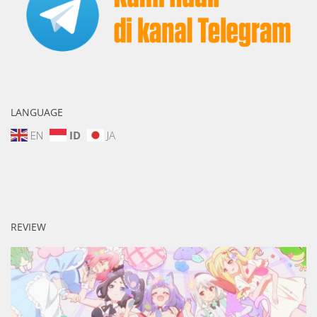
LANGUAGE
EN
ID
JA
REVIEW