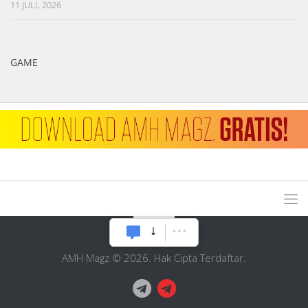
11 JULI, 2026
GAME
AMH Magz © 2026. Hak Cipta Terdaftar.