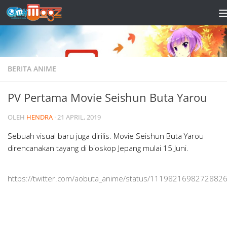
Skip to content
BERITA ANIME
PV Pertama Movie Seishun Buta Yarou
OLEH
HENDRA
·
21 APRIL, 2019
Sebuah visual baru juga dirilis. Movie Seishun Buta Yarou
direncanakan tayang di bioskop Jepang mulai 15 Juni.
https://twitter.com/aobuta_anime/status/1119821698272882