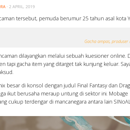
RA
·
2 APRIL, 2019
ncaman tersebut, pemuda berumur 25 tahun asal kota Y
Gacha ampas, produser 
ncaman dilayangkan melalui sebuah kuesioner online. 
en tapi gacha item yang ditarget tak kunjung keluar. S
aksud.
nix besar di konsol dengan judul Final Fantasy dan 
ga ikut berusaha meraup untung di sektor ini. Mobage 
g cukup terdengar di mancanegara antara lain SINoALI