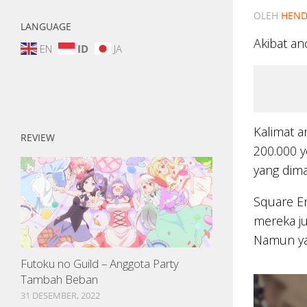
OLEH
HEND
LANGUAGE
Akibat a
EN
ID
JA
Kalimat a
REVIEW
200.000 y
yang dim
Square E
mereka ju
Namun yan
Futoku no Guild – Anggota Party
Tambah Beban
31 DESEMBER, 2022