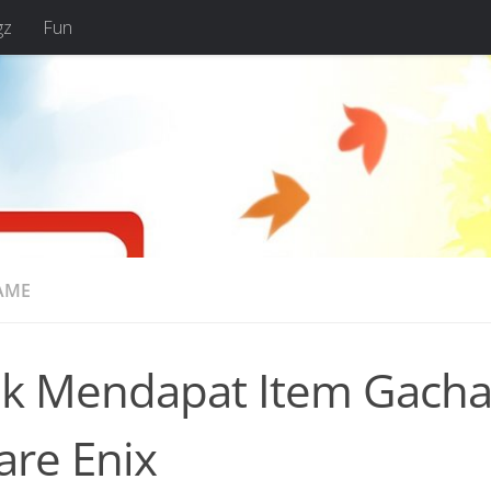
gz
Fun
AME
ak Mendapat Item Gach
are Enix