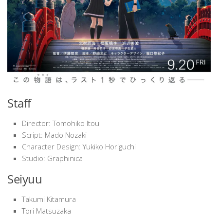
Staff
Director: Tomohiko Itou
Script: Mado Nozaki
Character Design: Yukiko Horiguchi
Studio: Graphinica
Seiyuu
Takumi Kitamura
Tori Matsuzaka