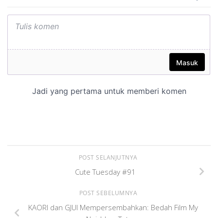
POST SELANJUTNYA
Cute Tuesday #91
POST SEBELUMNYA
KAORI dan GJUI Mempersembahkan: Bedah Film My