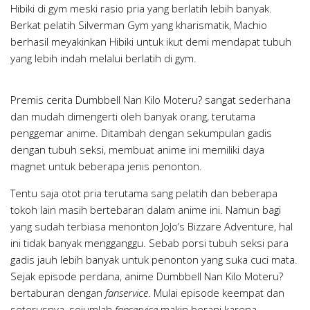
Hibiki di gym meski rasio pria yang berlatih lebih banyak.
Berkat pelatih Silverman Gym yang kharismatik, Machio
berhasil meyakinkan Hibiki untuk ikut demi mendapat tubuh
yang lebih indah melalui berlatih di gym.
Premis cerita Dumbbell Nan Kilo Moteru? sangat sederhana
dan mudah dimengerti oleh banyak orang, terutama
penggemar anime. Ditambah dengan sekumpulan gadis
dengan tubuh seksi, membuat anime ini memiliki daya
magnet untuk beberapa jenis penonton.
Tentu saja otot pria terutama sang pelatih dan beberapa
tokoh lain masih bertebaran dalam anime ini. Namun bagi
yang sudah terbiasa menonton JoJo’s Bizzare Adventure, hal
ini tidak banyak mengganggu. Sebab porsi tubuh seksi para
gadis jauh lebih banyak untuk penonton yang suka cuci mata.
Sejak episode perdana, anime Dumbbell Nan Kilo Moteru?
bertaburan dengan
fanservice
. Mulai episode keempat dan
seterusnya, sejumlah
fanservice
makin berani karena