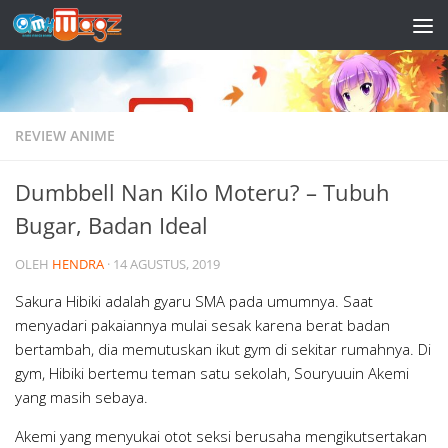
Skip to content
REVIEW ANIME
Dumbbell Nan Kilo Moteru? – Tubuh
Bugar, Badan Ideal
OLEH
HENDRA
·
14 AGUSTUS, 2019
Sakura Hibiki adalah gyaru SMA pada umumnya. Saat
menyadari pakaiannya mulai sesak karena berat badan
bertambah, dia memutuskan ikut gym di sekitar rumahnya. Di
gym, Hibiki bertemu teman satu sekolah, Souryuuin Akemi
yang masih sebaya.
Akemi yang menyukai otot seksi berusaha mengikutsertakan