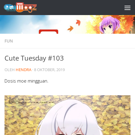
Skip to content
FUN
Cute Tuesday #103
OLEH
HENDRA
·
8 OKTOBER, 2019
Dosis moe mingguan.