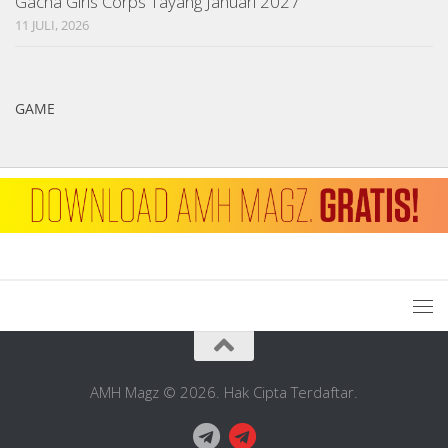
Gacha Girls Corps Tayang Januari 2027
11 JULI, 2026
GAME
AMH Magz © 2026. Hak Cipta Terdaftar.