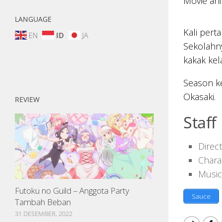
Movie ani
LANGUAGE
Kali pert
EN
ID
JA
Sekolahn
kakak kel
Season k
Okasaki.
REVIEW
Staff
Direc
Chara
Music
Futoku no Guild – Anggota Party
Sauce
Tambah Beban
31 DESEMBER, 2022