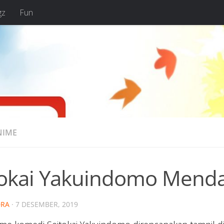
gz
Fun
NIME
tokai Yakuindomo Mend
RA
·
7 DESEMBER, 2019