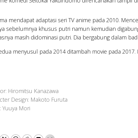
me komedi Seitokai Yakuindomo direncanakan tampil di l
ama mendapat adaptasi seri TV anime pada 2010. Mence
ya sebelumnya khusus putri namun kemudian digabung 
asnya masih didominasi putri. Dia bergabung dalam bada
edua menyusul pada 2014 ditambah movie pada 2017. 
tor: Hiromitsu Kanazawa
cter Design: Makoto Furuta
: Yuuya Mori