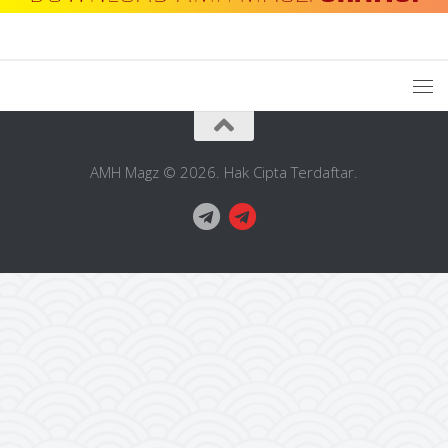
AMH Magz © 2026. Hak Cipta Terdaftar.