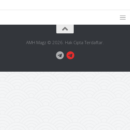
AMH Magz © 2026. Hak Cipta Terdaftar.