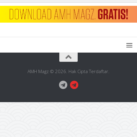
AMH Magz © 2026. Hak Cipta Terdaftar.