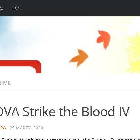
gz
Fun
NIME
VA Strike the Blood IV
RA
·
29 MARET, 2020