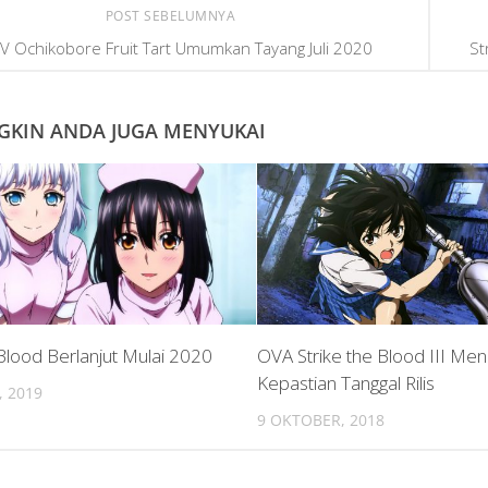
POST SEBELUMNYA
V Ochikobore Fruit Tart Umumkan Tayang Juli 2020
St
KIN ANDA JUGA MENYUKAI
 Blood Berlanjut Mulai 2020
OVA Strike the Blood III Me
Kepastian Tanggal Rilis
 2019
9 OKTOBER, 2018