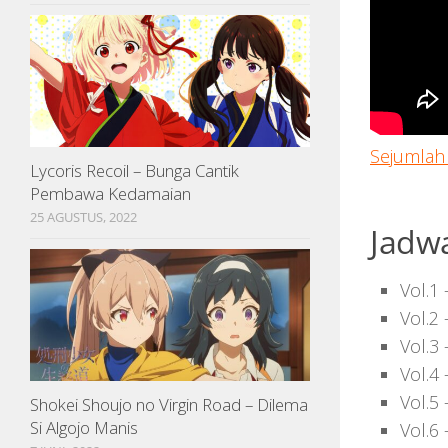
Sejumlah 
Lycoris Recoil – Bunga Cantik
Pembawa Kedamaian
25 AGUSTUS, 2022
Jadwa
Vol.1 
Vol.2 
Vol.3
Vol.4
Vol.5
Shokei Shoujo no Virgin Road – Dilema
Si Algojo Manis
Vol.6 