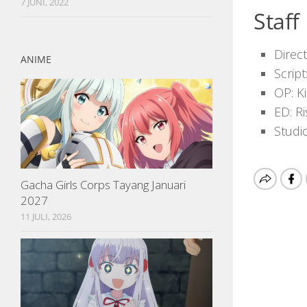
7 JUNI, 2022
Staff
Direc
ANIME
Script
OP: K
ED: R
Studi
Gacha Girls Corps Tayang Januari
2027
11 JULI, 2026