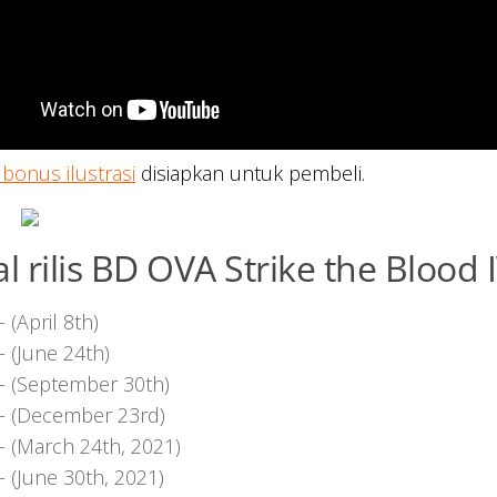
bonus ilustrasi
disiapkan untuk pembeli.
l rilis BD OVA Strike the Blood 
– (April 8th)
– (June 24th)
 – (September 30th)
 – (December 23rd)
 – (March 24th, 2021)
– (June 30th, 2021)