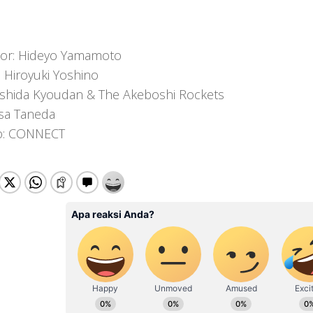
tor: Hideyo Yamamoto
: Hiroyuki Yoshino
ishida Kyoudan & The Akeboshi Rockets
isa Taneda
o: CONNECT