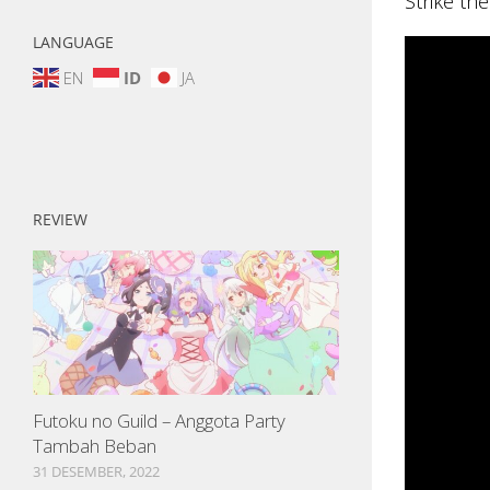
Strike th
LANGUAGE
EN
ID
JA
REVIEW
Futoku no Guild – Anggota Party
Tambah Beban
31 DESEMBER, 2022