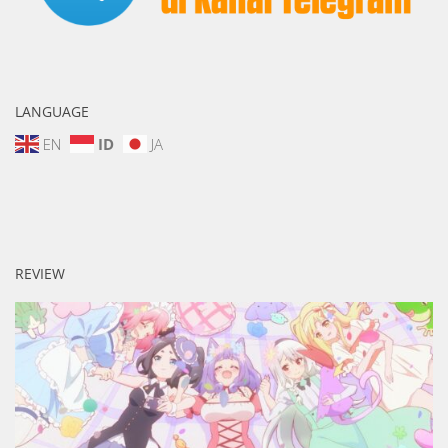
LANGUAGE
EN
ID
JA
REVIEW