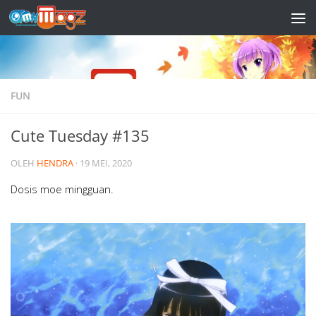
Skip to content
FUN
Cute Tuesday #135
OLEH
HENDRA
·
19 MEI, 2020
Dosis moe mingguan.