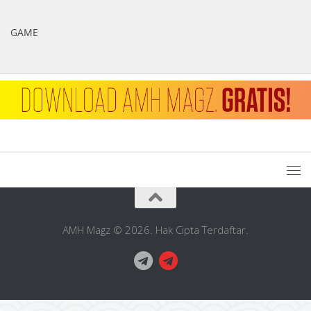
GAME
AMH Magz © 2026. Hak Cipta Terdaftar.