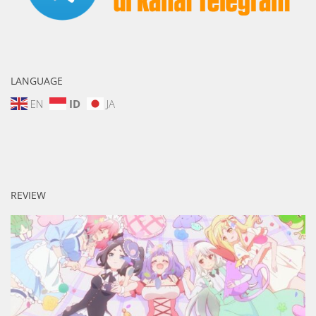
LANGUAGE
EN
ID
JA
REVIEW