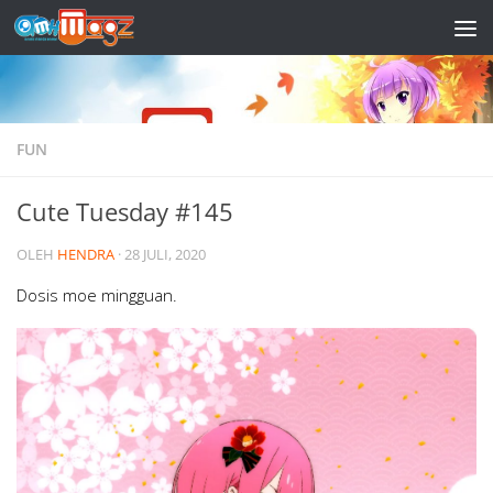
Skip to content
FUN
Cute Tuesday #145
OLEH
HENDRA
·
28 JULI, 2020
Dosis moe mingguan.