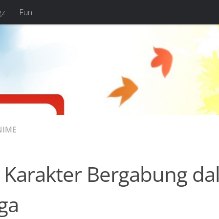
gz
Fun
NIME
 Karakter Bergabung d
ga