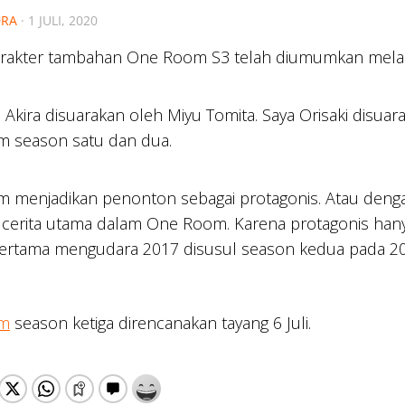
RA
·
1 JULI, 2020
arakter tambahan One Room S3 telah diumumkan mela
Akira disuarakan oleh Miyu Tomita. Saya Orisaki disuarak
 season satu dan dua.
 menjadikan penonton sebagai protagonis. Atau denga
 cerita utama dalam One Room. Karena protagonis hany
ertama mengudara 2017 disusul season kedua pada 201
m
season ketiga direncanakan tayang 6 Juli.