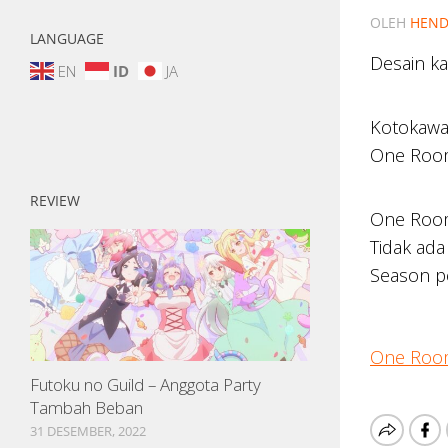
OLEH
HEND
LANGUAGE
Desain k
EN
ID
JA
Kotokawa 
One Room
REVIEW
One Room
Tidak ada
Season p
One Roo
Futoku no Guild – Anggota Party
Tambah Beban
31 DESEMBER, 2022