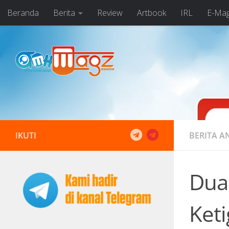
Beranda
Berita
Review
Artbook
IRL
E-Ma
Skip to content
IKUTI
BERITA A
Dua
Keti