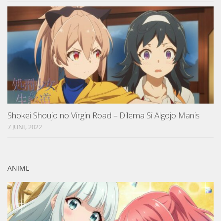
Shokei Shoujo no Virgin Road – Dilema Si Algojo Manis
7 JUNI, 2022
ANIME