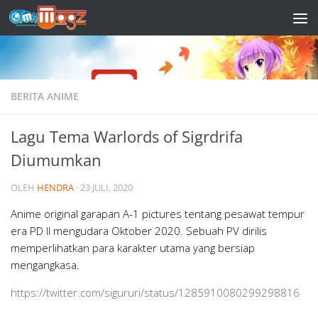
Skip to content
BERITA ANIME
Lagu Tema Warlords of Sigrdrifa
Diumumkan
OLEH
HENDRA
·
23 JULI, 2020
Anime original garapan A-1 pictures tentang pesawat tempur
era PD II mengudara Oktober 2020. Sebuah PV dirilis
memperlihatkan para karakter utama yang bersiap
mengangkasa.
https://twitter.com/sigururi/status/1285910080299298816