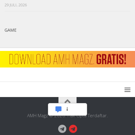
29 JULI, 2026
GAME
AMH Magz © 2026. Hak Cipta Terdaftar.