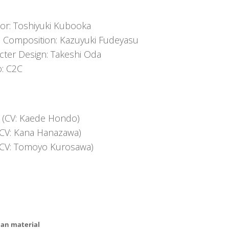
tor: Toshiyuki Kubooka
s Composition: Kazuyuki Fudeyasu
cter Design: Takeshi Oda
o: C2C
a (CV: Kaede Hondo)
(CV: Kana Hanazawa)
(CV: Tomoyo Kurosawa)
an material