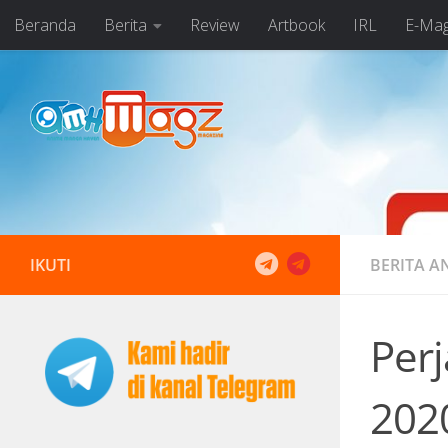
Beranda
Berita
Review
Artbook
IRL
E-Ma
Skip to content
IKUTI
BERITA A
Perj
202