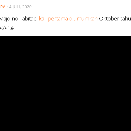
RA
·
4 JULI, 2020
Majo no Tabitabi
kali pertama diumumkan
Oktober tahun
tayang.