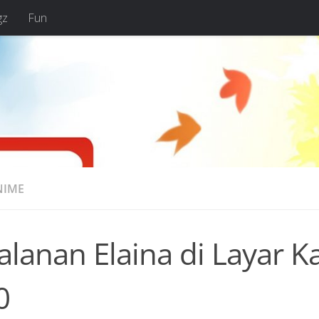
gz
Fun
NIME
alanan Elaina di Layar 
0