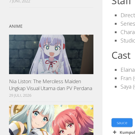
Staff
7 JUNI, 2022
Direc
Serie
ANIME
Chara
Studi
Cast
Elain
Fran 
Nia Liston: The Merciless Maiden
Saya 
Ungkap Visual Utama dan PV Perdana
29 JULI, 2026
sauce
Kumpul