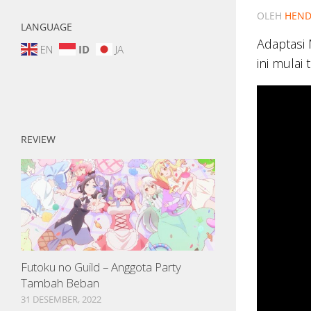
OLEH
HEND
LANGUAGE
Adaptasi 
EN
ID
JA
ini mulai 
REVIEW
Futoku no Guild – Anggota Party
Tambah Beban
31 DESEMBER, 2022