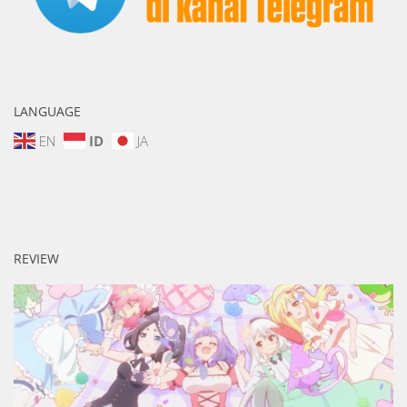
LANGUAGE
EN
ID
JA
REVIEW