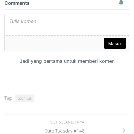
Tag:
Gochiusa
POST SELANJUTNYA
Cute Tuesday #148