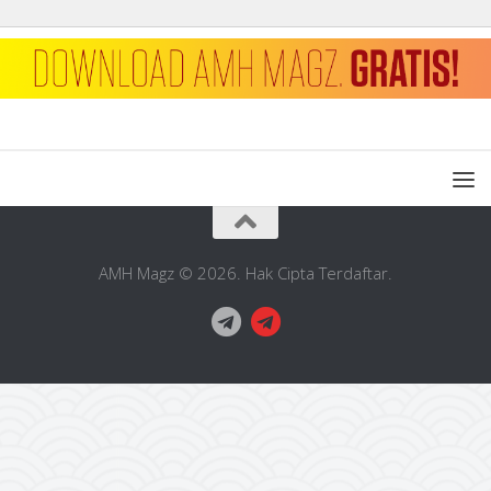
AMH Magz © 2026. Hak Cipta Terdaftar.