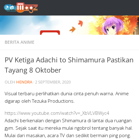
Skip to content
BERITA ANIME
PV Ketiga Adachi to Shimamura Pastikan
Tayang 8 Oktober
OLEH
HENDRA
·
2 SEPTEMBER, 2020
Visual terbaru perlihatkan dunia cinta penuh warna. Anime
digarap oleh Tezuka Productions.
https://www.youtube.com/watch?v=_XbVLVBWyc4
Adachi berkenalan dengan Shimamura di lantai dua ruangan
gym. Sejak saat itu mereka mulai ngobrol tentang banyak hal.
Mulai dari masakan, acara TV dan sedikit bermain ping pong.