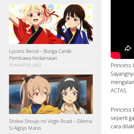
Lycoris Recoil – Bunga Cantik
Pembawa Kedamaian
Princess 
25 AGUSTUS, 2022
Sayangnya
mengalami
ACTAS.
Princess 
seperti g
Shokei Shoujo no Virgin Road – Dilema
cara dila
Si Algojo Manis