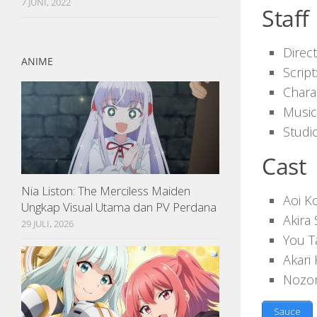
7 JUNI, 2022
Staff
Direc
ANIME
Scrip
Charac
Music:
Studi
Cast
Nia Liston: The Merciless Maiden
Aoi K
Ungkap Visual Utama dan PV Perdana
Akira
29 JULI, 2026
You Ta
Akari
Nozom
Sauce