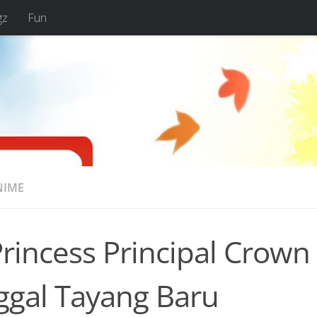
gz
Fun
NIME
Princess Principal Cro
ggal Tayang Baru