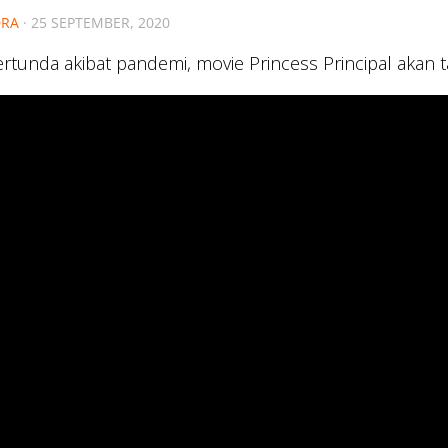
RA
·
25 SEPTEMBER, 2020
ertunda akibat pandemi, movie Princess Principal akan t