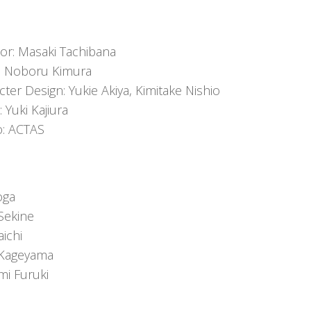
tor: Masaki Tachibana
t: Noboru Kimura
ter Design: Yukie Akiya, Kimitake Nishio
 Yuki Kajiura
o: ACTAS
oga
 Sekine
ichi
 Kageyama
i Furuki