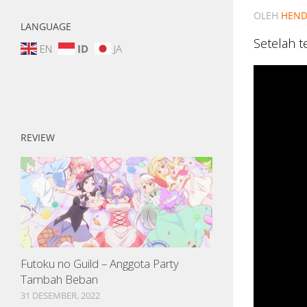
OLEH
HEND
LANGUAGE
Setelah t
EN
ID
JA
REVIEW
Futoku no Guild – Anggota Party
Tambah Beban
31 DESEMBER, 2022