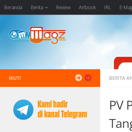
Beranda
Berita
Review
Artbook
IRL
E-Ma
Skip to content
IKUTI
BERITA A
PV 
Tan