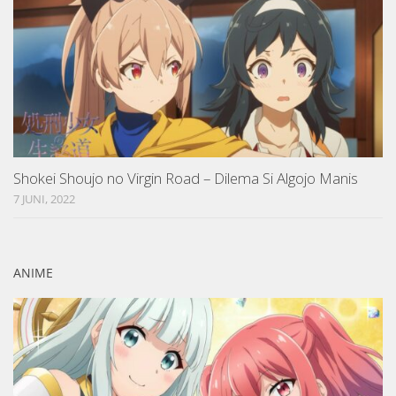
Shokei Shoujo no Virgin Road – Dilema Si Algojo Manis
7 JUNI, 2022
ANIME