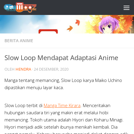
Skip to content
BERITA ANIME
Slow Loop Mendapat Adaptasi Anime
OLEH
HENDRA
·
24 DESEMBER, 2020
Manga tentang memancing, Slow Loop karya Maiko Uchino
dipastikan menuju layar kaca.
Slow Loop terbit di
Manga Time Kirara
. Menceritakan
hubungan saudara tiri yang makin erat melalui hobi
memancing. Tokoh utama adalah Hiyori dan Koharu Minagi.
Hiyori menjadi adik setelah ibunya menikah kembali. Dia
sangat pemalu. Koharu berusaha menjadi dekat dengan adik