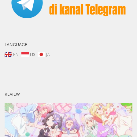
LANGUAGE
EN
ID
JA
REVIEW