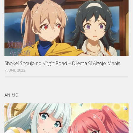
Shokei Shoujo no Virgin Road – Dilema Si Algojo Manis
7 JUNI, 2022
ANIME