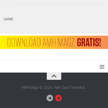
GAME
AMH Magz © 2026. Hak Cipta Terdaftar.