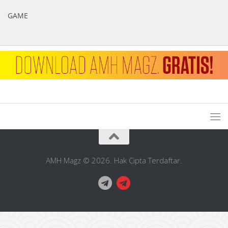
GAME
AMH Magz © 2026. Hak Cipta Terdaftar.