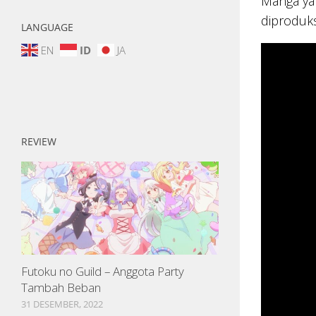
Manga yan
diproduks
LANGUAGE
EN
ID
JA
REVIEW
Futoku no Guild – Anggota Party
Tambah Beban
31 DESEMBER, 2022