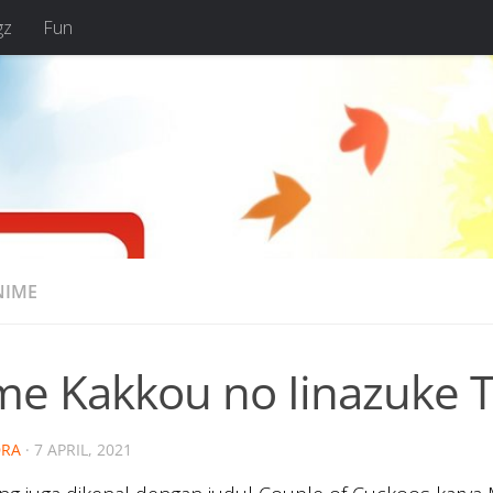
gz
Fun
NIME
me Kakkou no Iinazuke 
RA
·
7 APRIL, 2021