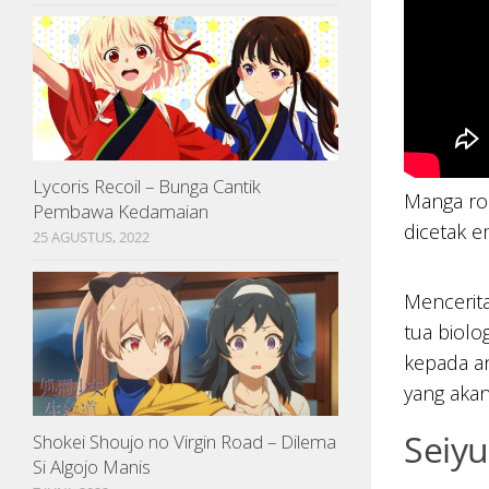
Lycoris Recoil – Bunga Cantik
Manga ro
Pembawa Kedamaian
dicetak e
25 AGUSTUS, 2022
Mencerita
tua biolo
kepada an
yang akan
Seiy
Shokei Shoujo no Virgin Road – Dilema
Si Algojo Manis