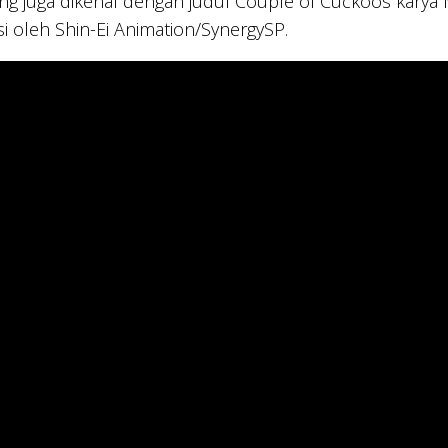
g juga dikenal dengan judul Couple of Cuckoos karya 
i oleh Shin-Ei Animation/SynergySP.