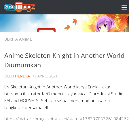
Skip to content
BERITA ANIME
Anime Skeleton Knight in Another World
Diumumkan
OLEH
HENDRA
·
17 APRIL, 2021
LN Skeleton Knight in Another World karya Ennki Hakari
bersama ilustrator KeG menuju layar kaca. Diproduksi Studio
KAI and HORNETS. Sebuah visual menampilkan ksatria
tengkorak bersama elf.
https://twitter.com/gaikotsukishi/status/13833703326108426