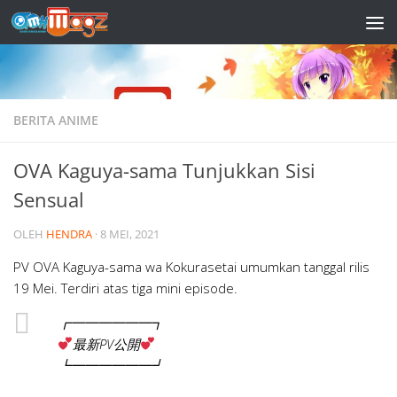
Skip to content
BERITA ANIME
OVA Kaguya-sama Tunjukkan Sisi
Sensual
OLEH
HENDRA
·
8 MEI, 2021
PV OVA Kaguya-sama wa Kokurasetai umumkan tanggal rilis
19 Mei. Terdiri atas tiga mini episode.
┏━━━━━━┓
最新PV公開
┗━━━━━━┛