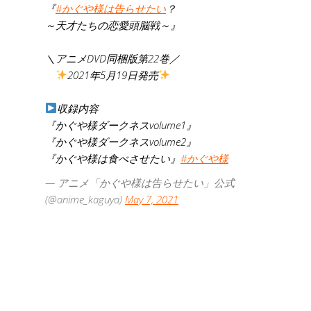
『
#かぐや様は告らせたい
？
～天才たちの恋愛頭脳戦～』
＼アニメDVD同梱版第22巻／
2021年5月19日発売
収録内容
『かぐや様ダークネスvolume1』
『かぐや様ダークネスvolume2』
『かぐや様は食べさせたい』
#かぐや様
— アニメ「かぐや様は告らせたい」公式
(@anime_kaguya)
May 7, 2021