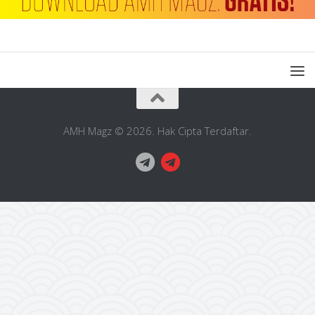
AMH Magz © 2026. Hak Cipta Terdaftar.