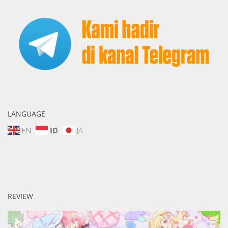
LANGUAGE
EN
ID
JA
REVIEW