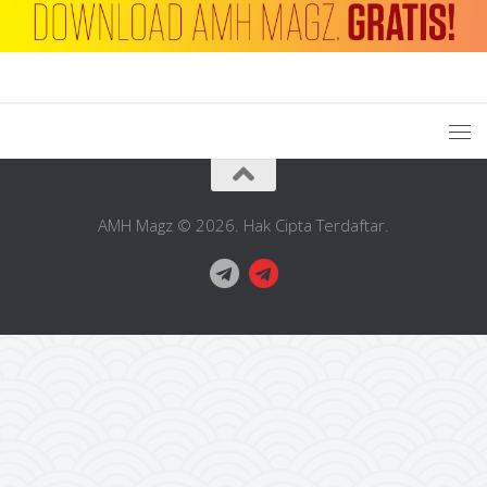
AMH Magz © 2026. Hak Cipta Terdaftar.