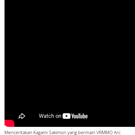
Menceritakan Kagami Sakimori yang bermain VRMMO Arc