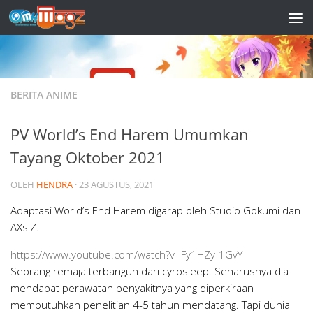
Skip to content
BERITA ANIME
PV World’s End Harem Umumkan
Tayang Oktober 2021
OLEH
HENDRA
·
23 AGUSTUS, 2021
Adaptasi World’s End Harem digarap oleh Studio Gokumi dan
AXsiZ.
https://www.youtube.com/watch?v=Fy1HZy-1GvY
Seorang remaja terbangun dari cyrosleep. Seharusnya dia
mendapat perawatan penyakitnya yang diperkiraan
membutuhkan penelitian 4-5 tahun mendatang. Tapi dunia