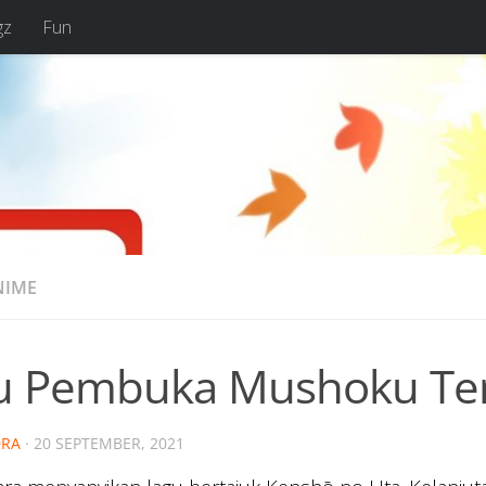
gz
Fun
NIME
u Pembuka Mushoku Ten
RA
·
20 SEPTEMBER, 2021