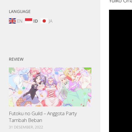
Yuiko Oha
LANGUAGE
EN
ID
JA
REVIEW
Futoku no Guild – Anggota Party
Tambah Beban
31 DESEMBER, 2022