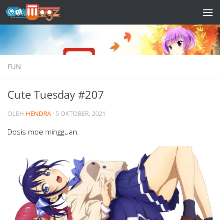
Skip to content
FUN
Cute Tuesday #207
OLEH
HENDRA
·
5 OKTOBER, 2021
Dosis moe mingguan.