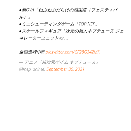
●新OVA「ねぷねぷだらけの感謝祭（フェスティバ
ル）」
●ミニシューティングゲーム「TOP NEP」
●スケールフィギュア「次元の旅人ネプテューヌ ジェ
ネレーターユニットver. 」
企画進行中!!!!
pic.twitter.com/CF28G342MK
— アニメ『超次元ゲイム ネプテューヌ』
(@nep_anime)
September 30, 2021