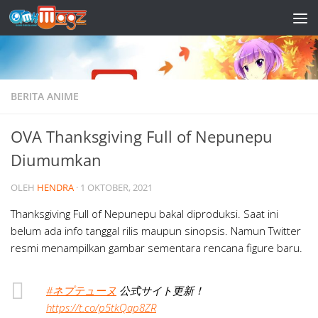
Skip to content
BERITA ANIME
OVA Thanksgiving Full of Nepunepu
Diumumkan
OLEH
HENDRA
·
1 OKTOBER, 2021
Thanksgiving Full of Nepunepu bakal diproduksi. Saat ini
belum ada info tanggal rilis maupun sinopsis. Namun Twitter
resmi menampilkan gambar sementara rencana figure baru.
#ネプテューヌ
公式サイト更新！
https://t.co/p5tkQap8ZR