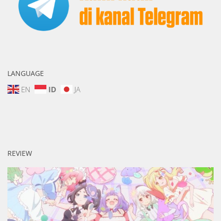
LANGUAGE
EN
ID
JA
REVIEW