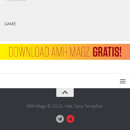
GAME
AMH Magz © 2026. Hak Cipta Terdaftar.