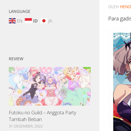
OLEH
HEND
LANGUAGE
Para gadi
EN
ID
JA
REVIEW
Futoku no Guild – Anggota Party
Tambah Beban
31 DESEMBER, 2022