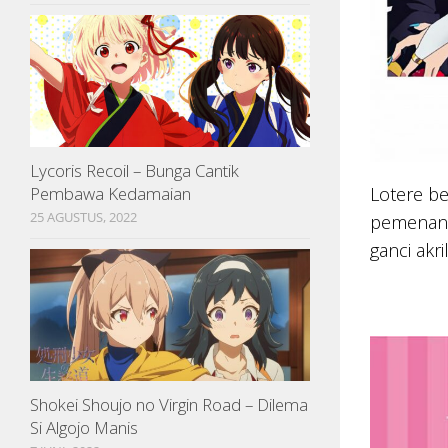
Lycoris Recoil – Bunga Cantik
Pembawa Kedamaian
Lotere b
25 AGUSTUS, 2022
pemenang 
ganci akri
Shokei Shoujo no Virgin Road – Dilema
Si Algojo Manis