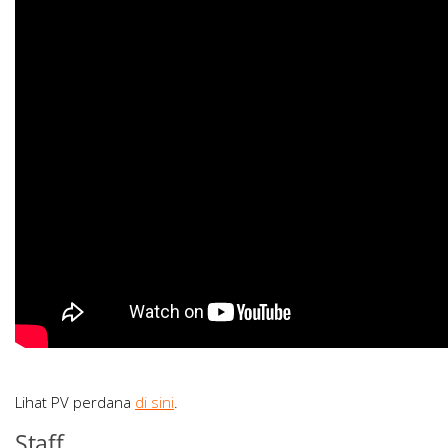
Lihat PV perdana
di sini
.
Staff