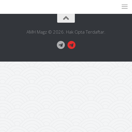
AMH Magz © 2026. Hak Cipta Terdaftar.