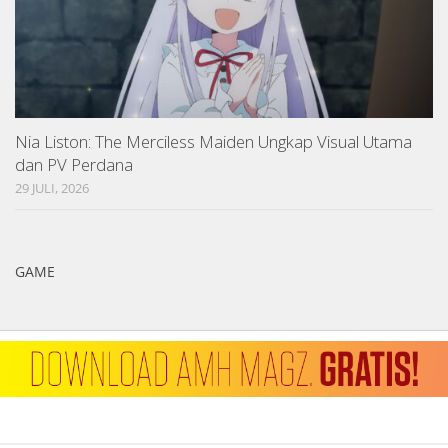
Nia Liston: The Merciless Maiden Ungkap Visual Utama
dan PV Perdana
29 JULI, 2026
GAME