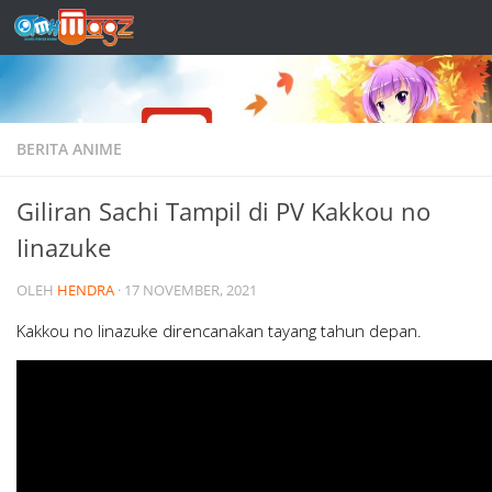
Skip to content
BERITA ANIME
Giliran Sachi Tampil di PV Kakkou no
Iinazuke
OLEH
HENDRA
·
17 NOVEMBER, 2021
Kakkou no Iinazuke direncanakan tayang tahun depan.