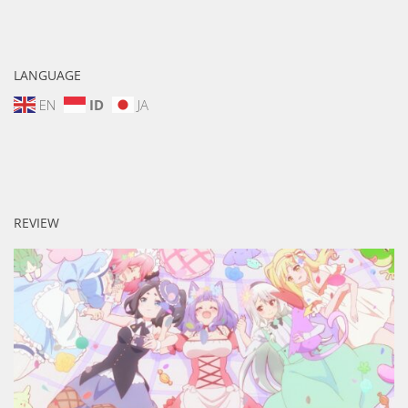
LANGUAGE
EN
ID
JA
REVIEW