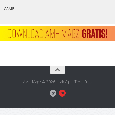
GAME
AMH Magz © 2026. Hak Cipta Terdaftar.