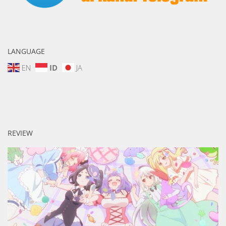
LANGUAGE
EN
ID
JA
REVIEW