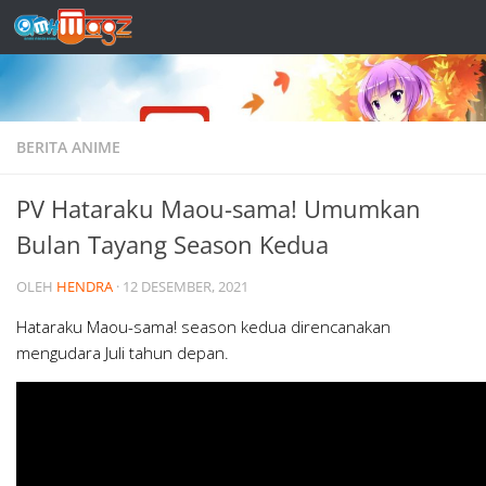
Skip to content
BERITA ANIME
PV Hataraku Maou-sama! Umumkan
Bulan Tayang Season Kedua
OLEH
HENDRA
·
12 DESEMBER, 2021
Hataraku Maou-sama! season kedua direncanakan
mengudara Juli tahun depan.